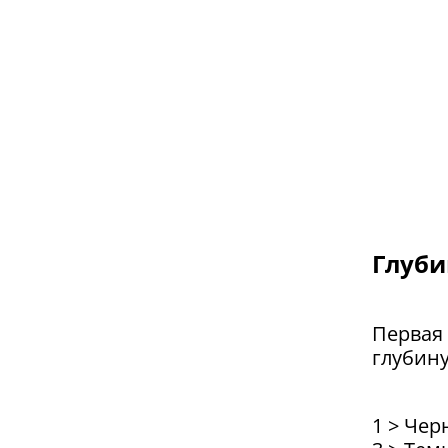
Глуб
Первая
глубину
1 > Че