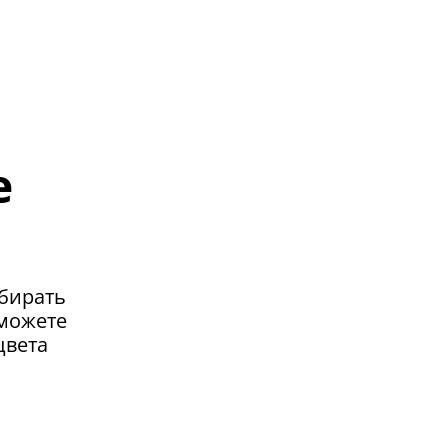
й
e
бирать
 можете
цвета