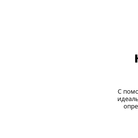
С пом
идеаль
опре