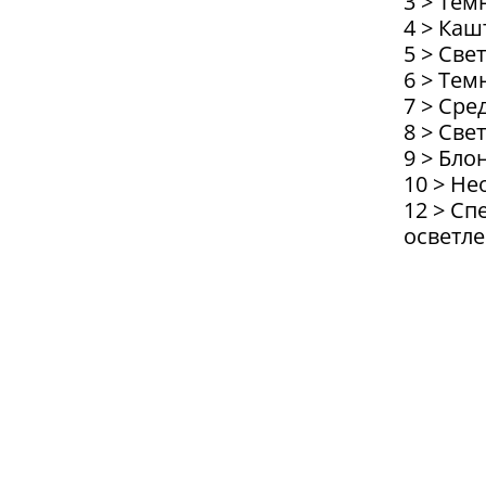
3 > Те
4 > Ка
5 > Све
6 > Тем
7 > Сре
8 > Све
9 > Бло
10 > Н
12 > С
осветл